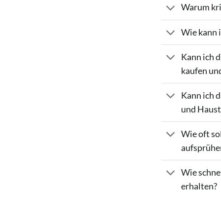
Warum kri
Wie kann 
Kann ich 
kaufen un
Kann ich 
und Haust
Wie oft s
aufsprühe
Wie schne
erhalten?