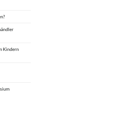
en?
händler
n Kindern
esium