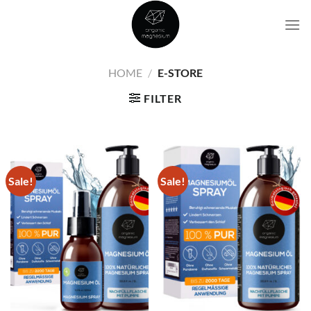
Skip
to
content
HOME
/
E-STORE
FILTER
Sale!
Sale!