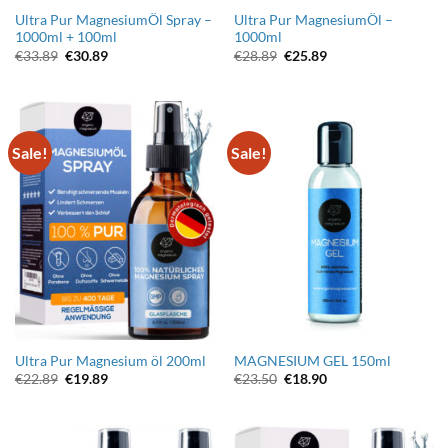
Ultra Pur MagnesiumÖl Spray –
Ultra Pur MagnesiumÖl –
1000ml + 100ml
1000ml
Original
Current
Original
Current
€
33.89
€
30.89
€
28.89
€
25.89
price
price
price
price
was:
is:
was:
is:
€33.89.
€30.89.
€28.89.
€25.89.
Sale!
Sale!
Ultra Pur Magnesium öl 200ml
MAGNESIUM GEL 150ml
Original
Current
Original
Current
€
22.89
€
19.89
€
23.50
€
18.90
price
price
price
price
was:
is:
was:
is:
€22.89.
€19.89.
€23.50.
€18.90.