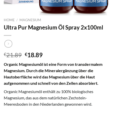
HOME
/
MAGNESIUM
Ultra Pur Magnesium Öl Spray 2x100ml
Original
Current
21.89
18.89
€
€
price
price
Organic Magnesiumöl ist eine Form von transdermalem
was:
is:
Magnesium. Durch die Mineralergänzung über die
€21.89.
€18.89.
Hautoberfläche wird das Magnesium über die Haut
aufgenommen und schnell von den Zellen absorbiert.
Organic Magnesiumöl enthält zu 100% biologisches
Magnesium, das aus dem natürlichen Zechstein-
Meeresboden in den Niederlanden gewonnen wird.