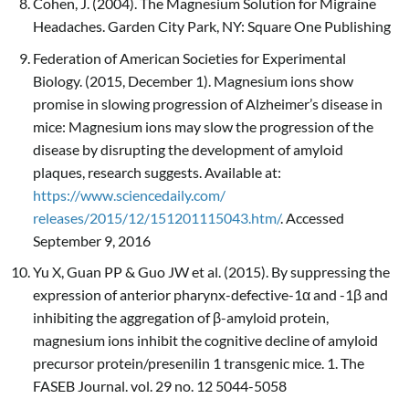
Cohen, J. (2004). The Magnesium Solution for Migraine
Headaches. Garden City Park, NY: Square One Publishing
Federation of American Societies for Experimental
Biology. (2015, December 1). Magnesium ions show
promise in slowing progression of Alzheimer’s disease in
mice: Magnesium ions may slow the progression of the
disease by disrupting the development of amyloid
plaques, research suggests. Available at:
https://www.sciencedaily.com/
releases/2015/12/151201115043.htm/
. Accessed
September 9, 2016
Yu X, Guan PP & Guo JW et al. (2015). By suppressing the
expression of anterior pharynx-defective-1α and -1β and
inhibiting the aggregation of β-amyloid protein,
magnesium ions inhibit the cognitive decline of amyloid
precursor protein/presenilin 1 transgenic mice. 1. The
FASEB Journal. vol. 29 no. 12 5044-5058