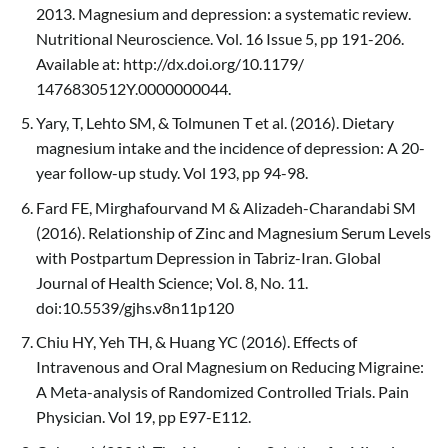
2013. Magnesium and depression: a systematic review.
Nutritional Neuroscience. Vol. 16 Issue 5, pp 191-206.
Available at: http://dx.doi.org/10.1179/
1476830512Y.0000000044.
Yary, T, Lehto SM, & Tolmunen T et al. (2016). Dietary
magnesium intake and the incidence of depression: A 20-
year follow-up study. Vol 193, pp 94-98.
Fard FE, Mirghafourvand M & Alizadeh-Charandabi SM
(2016). Relationship of Zinc and Magnesium Serum Levels
with Postpartum Depression in Tabriz-Iran. Global
Journal of Health Science; Vol. 8, No. 11.
doi:10.5539/gjhs.v8n11p120
Chiu HY, Yeh TH, & Huang YC (2016). Effects of
Intravenous and Oral Magnesium on Reducing Migraine:
A Meta-analysis of Randomized Controlled Trials. Pain
Physician. Vol 19, pp E97-E112.