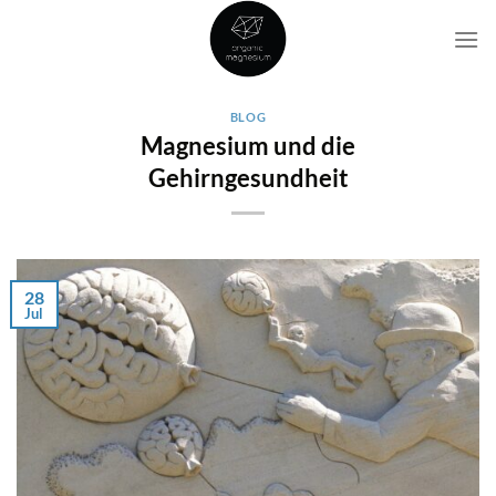
Skip
to
content
BLOG
Magnesium und die
Gehirngesundheit
28
Jul