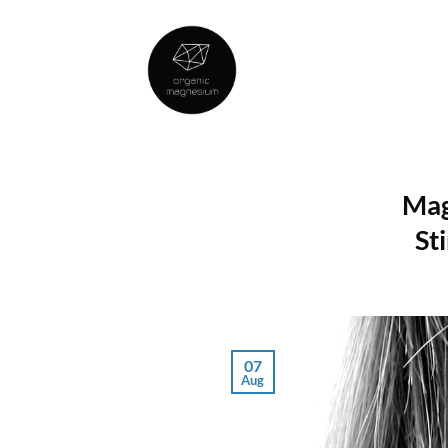
Skip
to
content
Mag
St
07
Aug