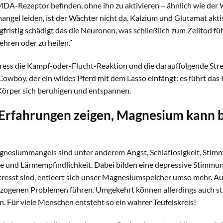
DA-Rezeptor befinden, ohne ihn zu aktivieren – ähnlich wie der
ngel leiden, ist der Wächter nicht da. Kalzium und Glutamat akti
ristig schädigt das die Neuronen, was schließlich zum Zelltod führ
ehren oder zu heilen.”
tress die Kampf-oder-Flucht-Reaktion und die darauffolgende Stre
Cowboy, der ein wildes Pferd mit dem Lasso einfängt: es führt das
 Körper sich beruhigen und entspannen.
Erfahrungen zeigen, Magnesium kann 
gnesiummangels sind unter anderem Angst, Schlaflosigkeit, St
ne und Lärmempfindlichkeit. Dabei bilden eine depressive Stimmu
tresst sind, entleert sich unser Magnesiumspeicher umso mehr. A
ogenen Problemen führen. Umgekehrt können allerdings auch s
Für viele Menschen entsteht so ein wahrer Teufelskreis!