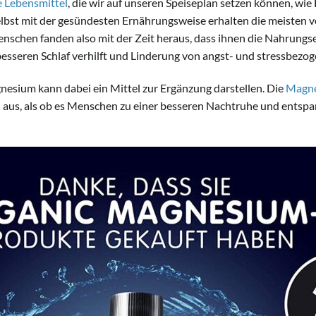
 Lebensmittel
, die wir auf unseren Speiseplan setzen können, wi
bst mit der gesündesten Ernährungsweise erhalten die meisten 
nschen fanden also mit der Zeit heraus, dass ihnen die Nahrung
esseren Schlaf verhilft und Linderung von angst- und stressbezo
sium kann dabei ein Mittel zur Ergänzung darstellen. Die
Magne
h aus, als ob es Menschen zu einer besseren Nachtruhe und entsp