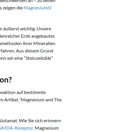
 Beschwerden an – zu denen
s zeigen die
Magnesiumöl
n äußerst wichtig. Unsere
lienreicher Erde angebautes
umethoden ihrer Mineralien
orfahren. Aus diesem Grund
n wir eine “Steinzeitdiät”
ion?
 Reaktion auf bestimmte
em Artikel, ‘Magnesium and The
utamat. Wie Sie sich erinnern
n NMDA-Rezeptor.
Magnesium