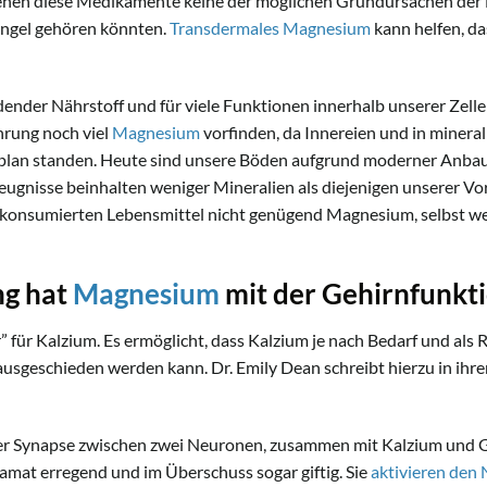
gehen diese Medikamente keine der möglichen Grundursachen der
ängel gehören könnten.
Transdermales Magnesium
kann helfen, da
ender Nährstoff und für viele Funktionen innerhalb unserer Zelle
hrung noch viel
Magnesium
vorfinden, da Innereien und in minera
plan standen. Heute sind unsere Böden aufgrund moderner Anba
zeugnisse beinhalten weniger Mineralien als diejenigen unserer V
s konsumierten Lebensmittel nicht genügend Magnesium, selbst wen
ng hat
Magnesium
mit der Gehirnfunkt
 für Kalzium. Es ermöglicht, dass Kalzium je nach Bedarf und als
ausgeschieden werden kann. Dr. Emily Dean schreibt hierzu in ihr
er Synapse zwischen zwei Neuronen, zusammen mit Kalzium und Gl
amat erregend und im Überschuss sogar giftig. Sie
aktivieren de